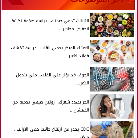
النباتات تحمي صحتك.. دراسة ضخمة تكشف
انخفاض مخاطر...
العشاء المبكر يحمي القلب.. دراسة تكشف
فوائد تغيير...
الخوف قد يؤثر على القلب.. متى يتحول
الذعر...
الحر يهدد شعرك.. روتين صيفي يحميه من
الهيشان...
CDC يحذر من ارتفاع حالات حمى الأرانب..
مرض...