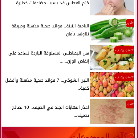
كتم العطس قد يسبب مضاعفات خطيرة
الأخبار
البامية النيئة.. فوائد صحية مذهلة وطريقة
تناولها بأمان
التغذية والدايت
هل البطاطس المسلوقة الباردة تساعد على
إنقاص الوزن......
التغذية والدايت
التين الشوكي.. 7 فوائد صحية مذهلة وأفضل
كمية...
الأخبار
احذر التهابات الجلد في الصيف.. 10 نصائح
تحميك...
آخر الموضوعات