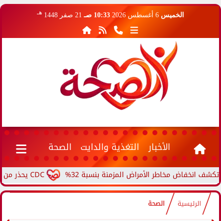
هـ
الخميس
6 أغسطس 2026
10:33 صـ
21 صفر 1448
الأخبار
التغذية والدايت
الصحة
فاض مخاطر الأمراض المزمنة بنسبة 32%
CDC يحذر من ارتفاع حالات حمى الأرانب.. مرض نادر ينتقل من الحيوانات...
الرئيسية
الصحة