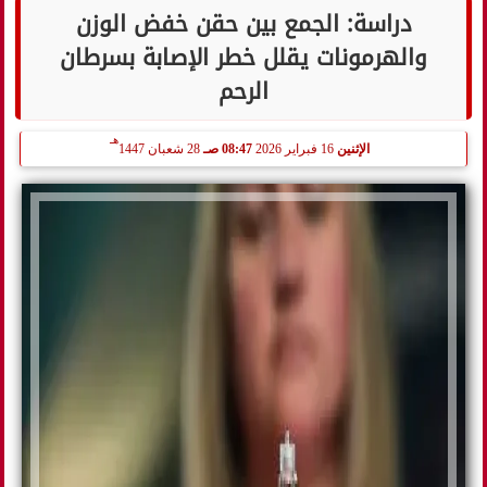
دراسة: الجمع بين حقن خفض الوزن
والهرمونات يقلل خطر الإصابة بسرطان
الرحم
هـ
الإثنين
16 فبراير 2026
08:47 صـ
28 شعبان 1447