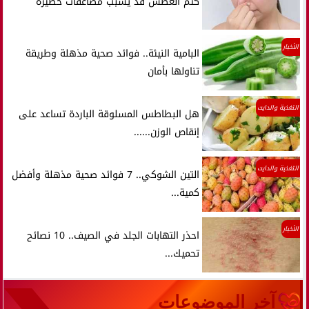
كتم العطس قد يسبب مضاعفات خطيرة
الأخبار
البامية النيئة.. فوائد صحية مذهلة وطريقة
تناولها بأمان
التغذية والدايت
هل البطاطس المسلوقة الباردة تساعد على
إنقاص الوزن......
التغذية والدايت
التين الشوكي.. 7 فوائد صحية مذهلة وأفضل
كمية...
الأخبار
احذر التهابات الجلد في الصيف.. 10 نصائح
تحميك...
آخر الموضوعات