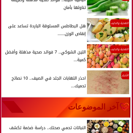
تناولها بأمان
التغذية والدايت
هل البطاطس المسلوقة الباردة تساعد على
إنقاص الوزن......
التغذية والدايت
التين الشوكي.. 7 فوائد صحية مذهلة وأفضل
كمية...
الأخبار
احذر التهابات الجلد في الصيف.. 10 نصائح
تحميك...
آخر الموضوعات
النباتات تحمي صحتك.. دراسة ضخمة تكشف