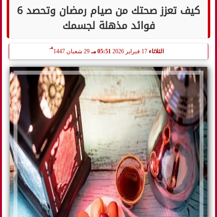
كيف تعزز صحتك من صيام رمضان وتحصد 6
فوائد مذهلة لجسمك
هـ
الثلاثاء
17 فبراير 2026
05:51 مـ
29 شعبان 1447