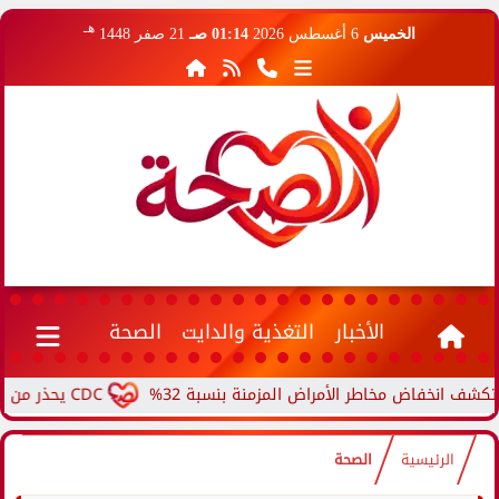
هـ
الخميس
6 أغسطس 2026
01:14 صـ
21 صفر 1448
الأخبار
التغذية والدايت
الصحة
اض مخاطر الأمراض المزمنة بنسبة 32%
CDC يحذر من ارتفاع حالات حمى الأرانب.. مرض نادر ينتقل من الحيوانات...
الرئيسية
الصحة