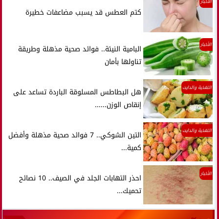
الأخبار
كتم العطس قد يسبب مضاعفات خطيرة
الأخبار
البامية النيئة.. فوائد صحية مذهلة وطريقة
تناولها بأمان
التغذية والدايت
هل البطاطس المسلوقة الباردة تساعد على
إنقاص الوزن......
التغذية والدايت
التين الشوكي.. 7 فوائد صحية مذهلة وأفضل
كمية...
الأخبار
احذر التهابات الجلد في الصيف.. 10 نصائح
تحميك...