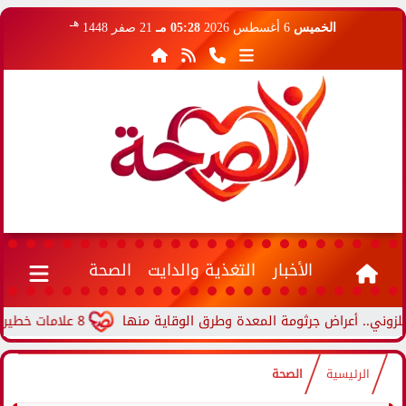
هـ
الخميس
6 أغسطس 2026
05:28 مـ
21 صفر 1448
الأخبار
التغذية والدايت
الصحة
 أعراض جرثومة المعدة وطرق الوقاية منها
8 علامات خطيرة لنقص الأكسجين في الدم.. متى يجب الذهاب إلى المستشفى؟
الرئيسية
الصحة