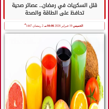
قلل السكريات في رمضان.. عصائر صحية
تحافظ على الطاقة والصحة
هـ
الخميس
19 فبراير 2026
04:06 مـ
2 رمضان 1447