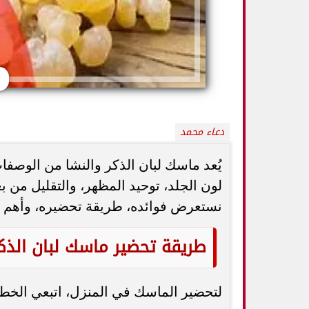
دعاء محمد
يُعد ماسك لبان الذكر والنشا من الوصفات 
لون الجلد، توحيد المظهر، والتقليل من 
نستعرض فوائده، طريقة تحضيره، وأهم ا
5 خطوات بسيطة تحميك من السكري
وزارة الصحة ت
وأمراض القلب وارتفاع ضغط الدم
المسكنات.. عادة 
طريقة تحضير ماسك لبان الذكر
لتحضير الماسك في المنزل، اتبعي الخطوا