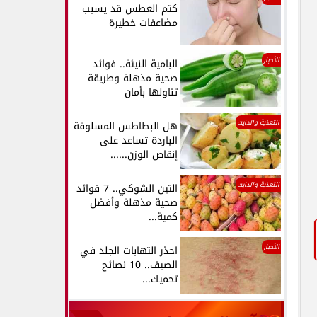
كتم العطس قد يسبب
مضاعفات خطيرة
الأخبار
البامية النيئة.. فوائد
صحية مذهلة وطريقة
تناولها بأمان
التغذية والدايت
هل البطاطس المسلوقة
الباردة تساعد على
إنقاص الوزن......
التغذية والدايت
التين الشوكي.. 7 فوائد
صحية مذهلة وأفضل
كمية...
الأخبار
احذر التهابات الجلد في
الصيف.. 10 نصائح
تحميك...