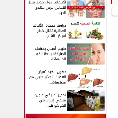
اكتشاف دواء جديد يقلل
انتكاس مرض مناعي
نادر...
دراسة جديدة: الألياف
الغذائية تقلل خطر
أمراض القلب...
طبيب أسنان يكشف
الحقيقة: رائحة الفم
الكريهة لا...
دهون الكبد “مرض
العصر”.. تحذير طبي من
مضاعفات...
تحذير أمريكي عاجل:
تفشي إيبولا في
الكونغو قد...