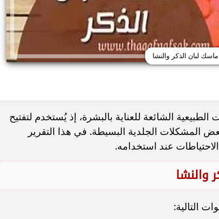
ماسك لبان الذكر والنشا
الطبيعية الشائعة للعناية بالبشرة، إذ يُستخدم لتفتيح
بعض المشكلات الجلدية البسيطة. في هذا التقرير
لاحتياطات عند استخدامه.
حذر من الإفراط في
طريقة عمل الملبن بعين الجمل في البيت
شائعة قد تضر الكلى...
حلوى المولد النبوي بطعم المحلات...
 والنشا
ت التالية: