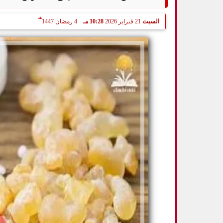
هـ
السبت
21 فبراير 2026
10:28 مـ
4 رمضان 1447