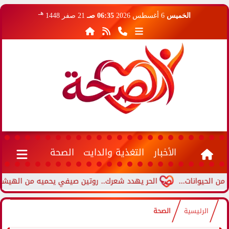
هـ
الخميس
6 أغسطس 2026
06:35 صـ
21 صفر 1448
الأخبار
التغذية والدايت
الصحة
الحر يهدد شعرك.. روتين صيفي يحميه من الهيشان والتس
الرئيسية
الصحة