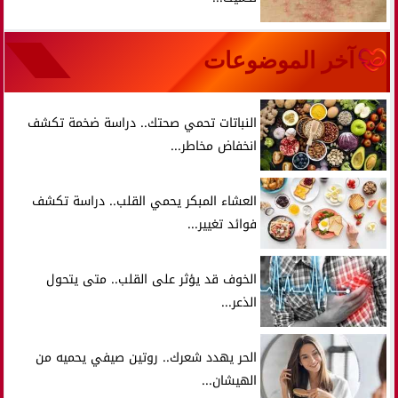
آخر الموضوعات
النباتات تحمي صحتك.. دراسة ضخمة تكشف
انخفاض مخاطر...
العشاء المبكر يحمي القلب.. دراسة تكشف
فوائد تغيير...
الخوف قد يؤثر على القلب.. متى يتحول
الذعر...
الحر يهدد شعرك.. روتين صيفي يحميه من
الهيشان...