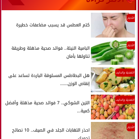
الأخبار
كتم العطس قد يسبب مضاعفات خطيرة
الأخبار
البامية النيئة.. فوائد صحية مذهلة وطريقة
تناولها بأمان
التغذية والدايت
هل البطاطس المسلوقة الباردة تساعد على
إنقاص الوزن......
التغذية والدايت
التين الشوكي.. 7 فوائد صحية مذهلة وأفضل
كمية...
الأخبار
احذر التهابات الجلد في الصيف.. 10 نصائح
تحميك...