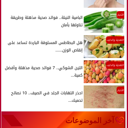
الأخبار
البامية النيئة.. فوائد صحية مذهلة وطريقة
تناولها بأمان
التغذية والدايت
هل البطاطس المسلوقة الباردة تساعد على
إنقاص الوزن......
التغذية والدايت
التين الشوكي.. 7 فوائد صحية مذهلة وأفضل
كمية...
الأخبار
احذر التهابات الجلد في الصيف.. 10 نصائح
تحميك...
آخر الموضوعات