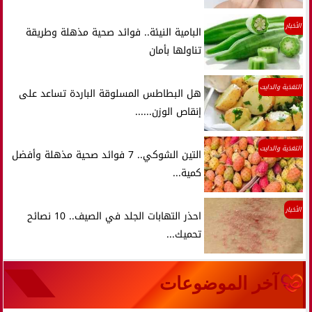
الأخبار
البامية النيئة.. فوائد صحية مذهلة وطريقة
تناولها بأمان
التغذية والدايت
هل البطاطس المسلوقة الباردة تساعد على
إنقاص الوزن......
التغذية والدايت
التين الشوكي.. 7 فوائد صحية مذهلة وأفضل
كمية...
الأخبار
احذر التهابات الجلد في الصيف.. 10 نصائح
تحميك...
آخر الموضوعات