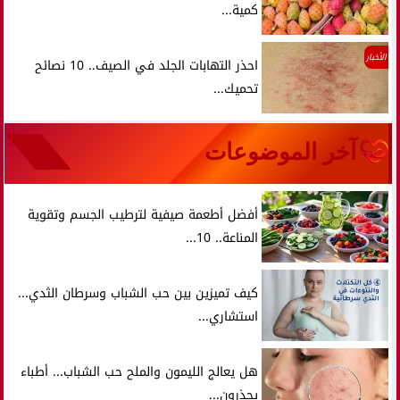
كمية...
الأخبار
احذر التهابات الجلد في الصيف.. 10 نصائح
تحميك...
آخر الموضوعات
أفضل أطعمة صيفية لترطيب الجسم وتقوية
المناعة.. 10...
كيف تميزين بين حب الشباب وسرطان الثدي...
استشاري...
هل يعالج الليمون والملح حب الشباب... أطباء
يحذرون...