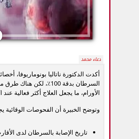
دعاء محمد
أكدت الدكتورة ناتاليا بونوماريوفا، أخص
السرطان بدقة 100٪، لكن 
الأورام، ما يجعل العلاج أكثر فعالية ع
5 خطوات بسيطة تحميك من السكري
وزارة الصحة ت
وأمراض القلب وارتفاع ضغط الدم
المسكنات.. عادة 
وتوضح الخبيرة أن الفحوصات الوقائية يجب
تاريخ الإصابة بالسرطان لدى الأقار