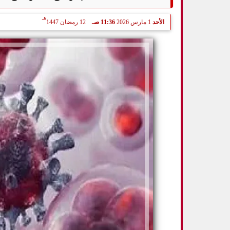
هـ
الأحد
1 مارس 2026
11:36 صـ
12 رمضان 1447