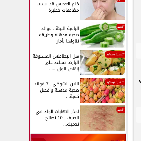
كتم العطس قد يسبب
مضاعفات خطيرة
الأخبار
البامية النيئة.. فوائد
صحية مذهلة وطريقة
تناولها بأمان
التغذية والدايت
هل البطاطس المسلوقة
الباردة تساعد على
إنقاص الوزن......
التغذية والدايت
التين الشوكي.. 7 فوائد
صحية مذهلة وأفضل
كمية...
الأخبار
احذر التهابات الجلد في
الصيف.. 10 نصائح
تحميك...