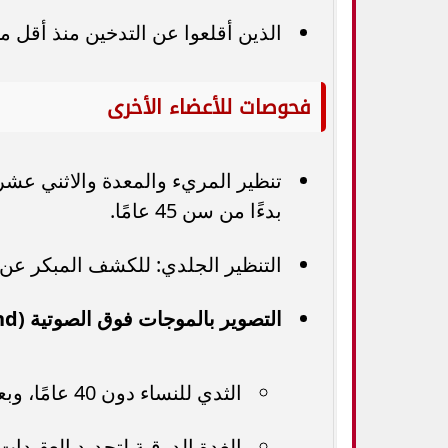
الذين أقلعوا عن التدخين منذ أقل من 15 عامً
فحوصات للأعضاء الأخرى
تنظير المريء والمعدة والاثني عشر
بدءًا من سن 45 عامًا.
التنظير الجلدي: للكشف المبكر عن أو
التصوير بالموجات فوق الصوتية (Ultrasound)
الثدي للنساء دون 40 عامًا، وبعد 40 عامًا كمكمل للتصوير الشعاعي.
الغدة الدرقية لتحديد العقيدات