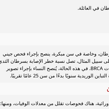
ان في العائلة.
سرطان، وخاصة في سن مبكرة، ينصح بإجراء فحص جيني
ى سبيل المثال، تصل نسبة خطر الإصابة بسرطان الثدي
إلى 80% في حال وجود طفرات في جينات BRCA. في هذه الحالة، يُنصح النساء بإجراء تصوير
ريدية سنويًا بدءًا من سن 25 عامًا تقريبًا.
اثية، هناك فحوصات تقلل من معدلات الوفيات، ومنها: