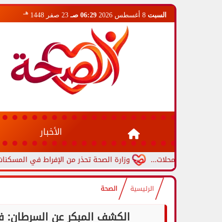
هـ
السبت
8 أغسطس 2026
06:29 صـ
23 صفر 1448
الأخبار
المحلات...
وزارة الصحة تحذر من الإفراط في المسكنات.. عادة شائ
الرئيسية
الصحة
الكشف المبكر عن السرطان: ف