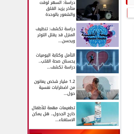
دراسة: السهر لوقت
متأخر يزيد القلق
والشعور بالوحدة
دراسة تكشف: تنظيف
المنزل قد يقلل التوتر
ويحسن...
التأمل وكتابة اليوميات
يحسنان صحة القلب..
دراسة تكشف...
1.2 مليار شخص يعانون
من اضطرابات نفسية
حول...
تطعيمات مهمة للأطفال
خارج الجدول.. هل يمكن
الاستغناء...