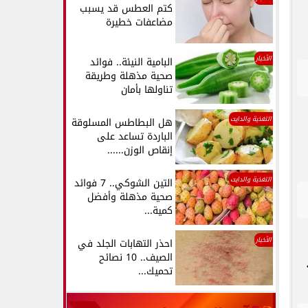
كتم العطس قد يسبب
مضاعفات خطيرة
الأخبار
البامية النيئة.. فوائد
صحية مذهلة وطريقة
تناولها بأمان
التغذية والدايت
هل البطاطس المسلوقة
الباردة تساعد على
إنقاص الوزن......
التغذية والدايت
التين الشوكي.. 7 فوائد
صحية مذهلة وأفضل
كمية...
الأخبار
احذر التهابات الجلد في
الصيف.. 10 نصائح
تحميك...