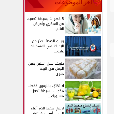
آخر الموضوعات
5 خطوات بسيطة تحميك
من السكري وأمراض
القلب...
وزارة الصحة تحذر من
الإفراط في المسكنات..
عادة...
طريقة عمل الملبن بعين
الجمل في البيت..
حلوى...
لا تكتفِ بالليمون فقط..
مكونات بسيطة تجعل
مشروبك...
ارتفاع ضغط الدم أثناء
النوم.. أسباب شائعة