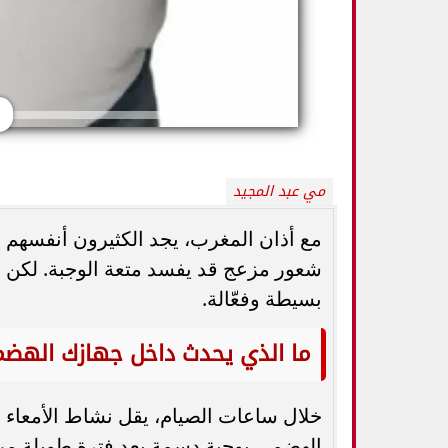
مي عبد المجيد
مع أذان المغرب، يجد الكثيرون أنفسهم في
شعور مزعج قد يفسد متعة الوجبة. لكن ل
بسيطة وفعّالة.
5 خطوات بسيطة تحميك من السكري
وزارة الصحة ت
وأمراض القلب وارتفاع ضغط الدم
المسكنات.. عادة 
ما الذي يحدث داخل جهازك الهضم
خلال ساعات الصيام، يقل نشاط الأمعاء وي
الهضمي بوجبة دسمة بعد فترة طويلة من ا