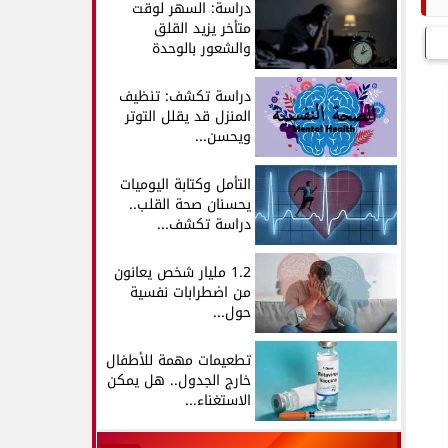
دراسة: السهر لوقت
متأخر يزيد القلق
والشعور بالوحدة
دراسة تكشف: تنظيف
المنزل قد يقلل التوتر
ويحسن...
التأمل وكتابة اليوميات
يحسنان صحة القلب..
دراسة تكشف...
1.2 مليار شخص يعانون
من اضطرابات نفسية
حول...
تطعيمات مهمة للأطفال
خارج الجدول.. هل يمكن
الاستغناء...