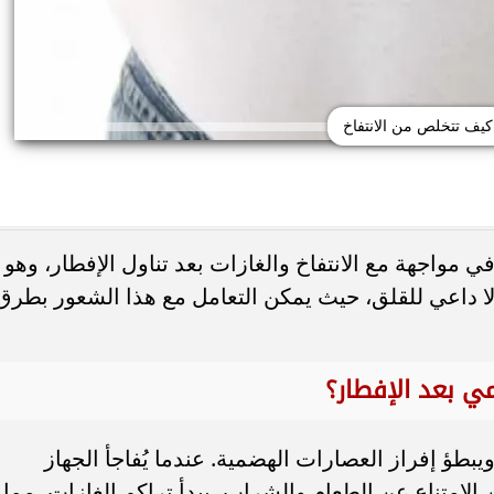
كيف تتخلص من الانتفاخ
 مواجهة مع الانتفاخ والغازات بعد تناول الإفطار، وهو
ا داعي للقلق، حيث يمكن التعامل مع هذا الشعور بطرق
حذر من الإفراط في
طريقة عمل الملبن بعين الجمل في البيت
شائعة قد تضر الكلى...
حلوى المولد النبوي بطعم المحلات...
ي بعد الإفطار؟
بطؤ إفراز العصارات الهضمية. عندما يُفاجأ الجهاز
لامتناع عن الطعام والشراب، يبدأ تراكم الغازات، مما