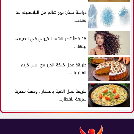
دراسة تحذر: نوع شائع من البلاستيك قد
يهدد...
15 خطأ تضر الشعر الكيرلي في الصيف..
بينها...
طريقة عمل كيكة الجزر مع آيس كريم
الفانيليا.....
طريقة عمل العجة بالخضار.. وصفة مصرية
سريعة للفطار...