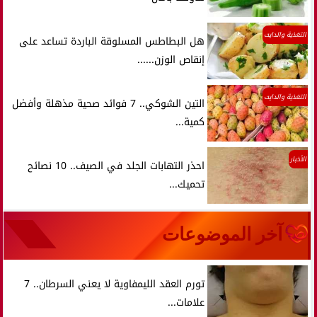
التغذية والدايت
هل البطاطس المسلوقة الباردة تساعد على
إنقاص الوزن......
التغذية والدايت
التين الشوكي.. 7 فوائد صحية مذهلة وأفضل
كمية...
الأخبار
احذر التهابات الجلد في الصيف.. 10 نصائح
تحميك...
آخر الموضوعات
تورم العقد الليمفاوية لا يعني السرطان.. 7
علامات...