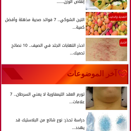
إنقاص الوزن......
التغذية والدايت
التين الشوكي.. 7 فوائد صحية مذهلة وأفضل
كمية...
الأخبار
احذر التهابات الجلد في الصيف.. 10 نصائح
تحميك...
آخر الموضوعات
تورم العقد الليمفاوية لا يعني السرطان.. 7
علامات...
دراسة تحذر: نوع شائع من البلاستيك قد
يهدد...