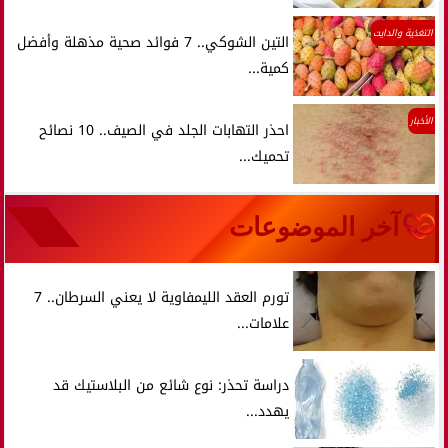
التغذية والدايت
التين الشوكي.. 7 فوائد صحية مذهلة وأفضل
كمية...
الأخبار
احذر التهابات الجلد في الصيف.. 10 نصائح
تحميك...
آخر الموضوعات
تورم العقد الليمفاوية لا يعني السرطان.. 7
علامات...
دراسة تحذر: نوع شائع من البلاستيك قد
يهدد...