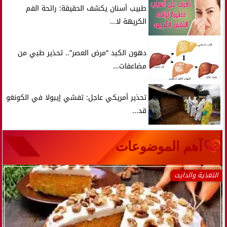
طبيب أسنان يكشف الحقيقة: رائحة الفم
الكريهة لا...
دهون الكبد “مرض العصر”.. تحذير طبي من
مضاعفات...
تحذير أمريكي عاجل: تفشي إيبولا في الكونغو
قد...
آهم الموضوعات
التغذية والدايت