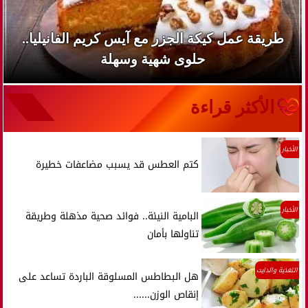
طريقة عمل كيكة الجزر مع آيس كريم الفانيليا..
حلوى شهية وسهلة
الأكثر قراءة
الأخبار
كتم العطس قد يسبب مضاعفات خطيرة
الأخبار
البامية النيئة.. فوائد صحية مذهلة وطريقة
تناولها بأمان
التغذية والدايت
هل البطاطس المسلوقة الباردة تساعد على
إنقاص الوزن......