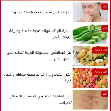
الأخبار
كتم العطس قد يسبب مضاعفات خطيرة
الأخبار
البامية النيئة.. فوائد صحية مذهلة وطريقة
تناولها بأمان
التغذية والدايت
هل البطاطس المسلوقة الباردة تساعد على
إنقاص الوزن......
التغذية والدايت
التين الشوكي.. 7 فوائد صحية مذهلة وأفضل
كمية...
الأخبار
احذر التهابات الجلد في الصيف.. 10 نصائح
تحميك...