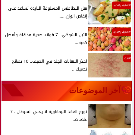
التغذية والدايت
هل البطاطس المسلوقة الباردة تساعد على
إنقاص الوزن......
التغذية والدايت
التين الشوكي.. 7 فوائد صحية مذهلة وأفضل
كمية...
الأخبار
احذر التهابات الجلد في الصيف.. 10 نصائح
تحميك...
آخر الموضوعات
تورم العقد الليمفاوية لا يعني السرطان.. 7
علامات...