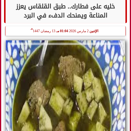
خليه على فطارك.. طبق القلقاس يعزز
المناعة ويمنحك الدفء في البرد
هـ
الإثنين
2 مارس 2026
01:04 مـ
13 رمضان 1447