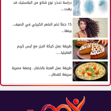
دراسة تحذر: نوع شائع من البلاستيك قد
يهدد...
15 خطأ تضر الشعر الكيرلي في الصيف..
بينها...
طريقة عمل كيكة الجزر مع آيس كريم
الفانيليا.....
طريقة عمل العجة بالخضار.. وصفة مصرية
سريعة للفطار...