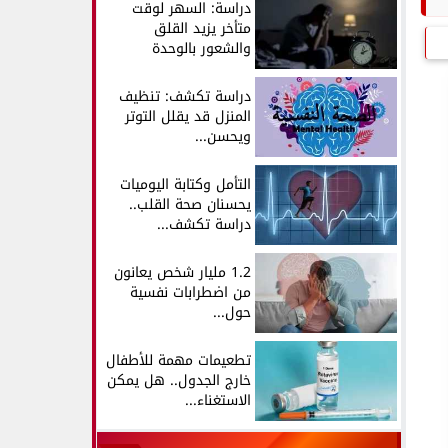
دراسة: السهر لوقت
متأخر يزيد القلق
والشعور بالوحدة
دراسة تكشف: تنظيف
المنزل قد يقلل التوتر
ويحسن...
التأمل وكتابة اليوميات
يحسنان صحة القلب..
دراسة تكشف...
1.2 مليار شخص يعانون
من اضطرابات نفسية
حول...
تطعيمات مهمة للأطفال
خارج الجدول.. هل يمكن
الاستغناء...