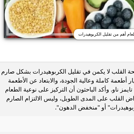
عام أهم من تقليل الكربوهيدرات
 القلب لا يكمن في تقليل الكربوهيدرات بشكل صارم
ر أطعمة كاملة وعالية الجودة، والابتعاد عن الأطعمة
ايمز ناو. وأكد الباحثون أن التركيز على نوعية الطعام
حذر من الإفراط في
طريقة عمل الملبن بعين الجمل في البيت
شائعة قد تضر الكلى...
حلوى المولد النبوي بطعم المحلات...
اض القلب على المدى الطويل، وليس الالتزام الصارم
بوهيدرات" أو "منخفض الدهون".