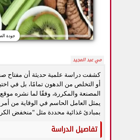
جودة الط
مي عبد المجيد
كشفت دراسة علمية حديثة أن مفتاح صحة
أو التخلص من الدهون تمامًا، بل في اختيا
المصنعة والمكررة، وفقًا لما نشره موقع ت
5 خطوات بسيطة تحميك من السكري
وزارة الصحة ت
وأمراض القلب وارتفاع ضغط الدم
المسكنات.. عادة 
يمثل العامل الحاسم في الوقاية من أمر
بمبادئ غذائية محددة مثل "منخفض الكر
تفاصيل الدراسة