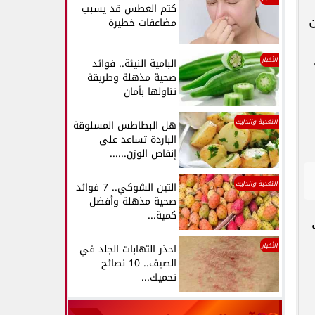
كتم العطس قد يسبب
مضاعفات خطيرة
الأخبار
البامية النيئة.. فوائد
صحية مذهلة وطريقة
تناولها بأمان
التغذية والدايت
هل البطاطس المسلوقة
الباردة تساعد على
إنقاص الوزن......
التغذية والدايت
التين الشوكي.. 7 فوائد
صحية مذهلة وأفضل
كمية...
الأخبار
احذر التهابات الجلد في
الصيف.. 10 نصائح
تحميك...