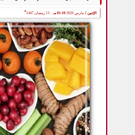
هـ
الإثنين
2 مارس 2026
01:10 مـ
13 رمضان 1447