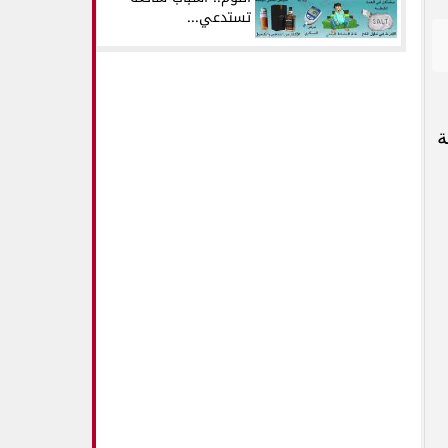
تستدعي...
ة