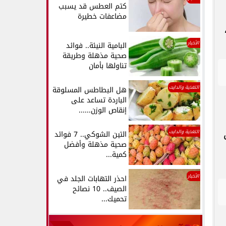
كتم العطس قد يسبب
مضاعفات خطيرة
الأخبار
البامية النيئة.. فوائد
صحية مذهلة وطريقة
تناولها بأمان
التغذية والدايت
هل البطاطس المسلوقة
الباردة تساعد على
إنقاص الوزن......
التغذية والدايت
التين الشوكي.. 7 فوائد
صحية مذهلة وأفضل
كمية...
الأخبار
احذر التهابات الجلد في
الصيف.. 10 نصائح
تحميك...