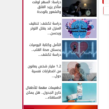
دراسة: السهر لوقت
متأخر يزيد القلق
والشعور بالوحدة
دراسة تكشف: تنظيف
المنزل قد يقلل التوتر
ويحسن...
التأمل وكتابة اليوميات
يحسنان صحة القلب..
دراسة تكشف...
1.2 مليار شخص يعانون
من اضطرابات نفسية
حول...
تطعيمات مهمة للأطفال
خارج الجدول.. هل يمكن
الاستغناء...