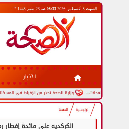
هـ
السبت
8 أغسطس 2026
08:33 صـ
23 صفر 1448
الأخبار
م المحلات...
وزارة الصحة تحذر من الإفراط في المسكنات.. عادة شا
الرئيسية
الصحة
الكركديه على مائدة إفطار 