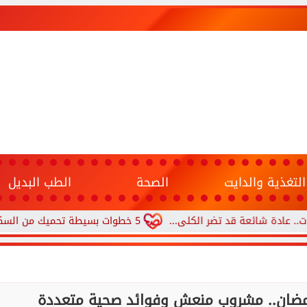
التغذية والدايت
الصحة
الطب البديل
ئعة قد تضر الكلى...
5 خطوات بسيطة تحميك من السكري وأمراض القلب وارتفاع ضغط الدم
رمضان.. مشروب منعش وفوائد صحية متعددة