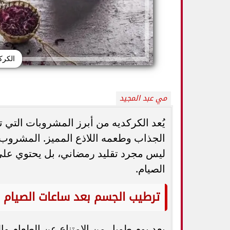
الكرك
مي عبد المجيد
يُعد الكركديه من أبرز المشروبات التي ت
ليس مجرد تقليد رمضاني، بل يحتوي على
5 خطوات بسيطة تحميك من السكري
وزارة الصحة ت
وأمراض القلب وارتفاع ضغط الدم
المسكنات.. عادة 
الصيام.
ترطيب الجسم بعد ساعات الصيام
بعد يوم طويل من الامتناع عن الطعام و