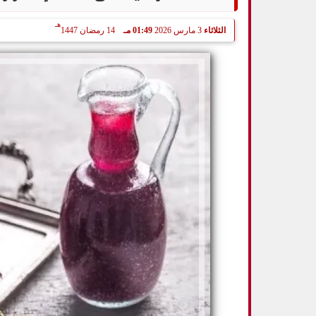
هـ
الثلاثاء
3 مارس 2026
01:49 مـ
14 رمضان 1447