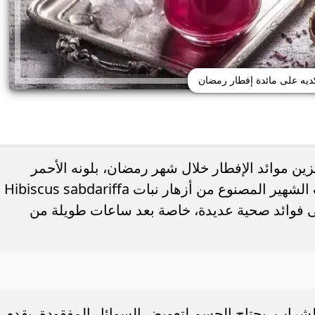
ديه على مائدة إفطار رمضان
زين موائد الإفطار خلال شهر رمضان، بلونه الأحمر
الجذاب وطعمه اللاذع المميز. المشروب الشهير المصنوع من أزهار نبات Hibiscus sabdariffa
 فوائد صحية عديدة، خاصة بعد ساعات طويلة من
حذر من الإفراط في
طريقة عمل الملبن بعين الجمل في البيت
شائعة قد تضر الكلى...
حلوى المولد النبوي بطعم المحلات...
الشراب، يحتاج الجسم لتعويض السوائل المفقودة. يقدم