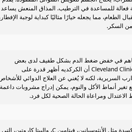
سيلة فعالة للمساعدة في الترطيب. المذاق المنعش يساعد
الطعام، مما يجعله خيارًا مثاليًا كبداية لوجبة الإفطار،
ن السكر.
يساهم في خفض ضغط الدم بشكل طفيف لدى بعض
الأشخاص. وتوضح مؤسسات طبية مثل Cleveland Clinic أن الكركديه أظهر قدرة على
 السريرية، لكنه لا يُغني عن العلاج الدوائي للأشخاص
 تغير أنماط الأكل والنوم، يمكن إدراج مشروبات داعمة
لاعتدال ومراعاة الحالة الصحية لكل فرد.
يحتوي الكركديه على مركبات مضادة للأكسدة مثل الأنثوسيانين، فيتامين C، والبيتا كاروتين، التي