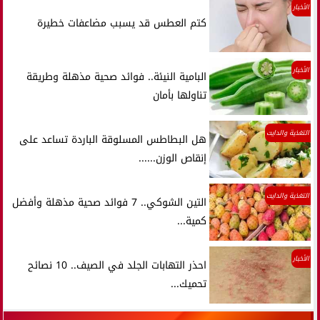
الأخبار
كتم العطس قد يسبب مضاعفات خطيرة
الأخبار
البامية النيئة.. فوائد صحية مذهلة وطريقة
تناولها بأمان
التغذية والدايت
هل البطاطس المسلوقة الباردة تساعد على
إنقاص الوزن......
التغذية والدايت
التين الشوكي.. 7 فوائد صحية مذهلة وأفضل
كمية...
الأخبار
احذر التهابات الجلد في الصيف.. 10 نصائح
تحميك...