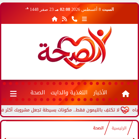
هـ
السبت
8 أغسطس 2026
02:08 مـ
23 صفر 1448
الأخبار
التغذية والدايت
الصحة
لا تكتفِ بالليمون فقط.. مكونات بسيطة تجعل مشروبك أكثر فائدة
الرئيسية
الصحة