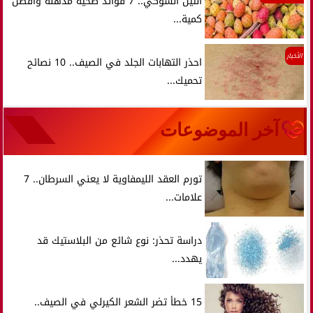
التين الشوكي.. 7 فوائد صحية مذهلة وأفضل
كمية...
الأخبار
احذر التهابات الجلد في الصيف.. 10 نصائح
تحميك...
آخر الموضوعات
تورم العقد الليمفاوية لا يعني السرطان.. 7
علامات...
دراسة تحذر: نوع شائع من البلاستيك قد
يهدد...
15 خطأ تضر الشعر الكيرلي في الصيف..