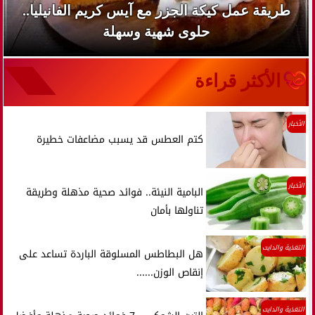
طريقة عمل كيكة الجزر مع آيس كريم الفانيليا..
حلوى شهية وسهلة
الأكثر قراءة
الأخبار
كتم العطس قد يسبب مضاعفات خطيرة
الأخبار
البامية النيئة.. فوائد صحية مذهلة وطريقة
تناولها بأمان
التغذية والدايت
هل البطاطس المسلوقة الباردة تساعد على
إنقاص الوزن......
التغذية والدايت