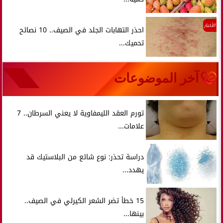
الأخبار
احذر التهابات الجلد في الصيف.. 10 نصائح
تحميك...
آخر الموضوعات
تورم العقد الليمفاوية لا يعني السرطان.. 7
علامات...
دراسة تحذر: نوع شائع من البلاستيك قد
يهدد...
15 خطأ تضر الشعر الكيرلي في الصيف..
بينها...