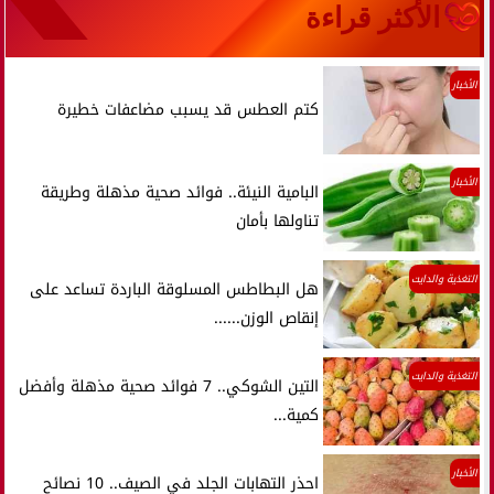
الأكثر قراءة
الأخبار
كتم العطس قد يسبب مضاعفات خطيرة
الأخبار
البامية النيئة.. فوائد صحية مذهلة وطريقة
تناولها بأمان
التغذية والدايت
هل البطاطس المسلوقة الباردة تساعد على
إنقاص الوزن......
التغذية والدايت
التين الشوكي.. 7 فوائد صحية مذهلة وأفضل
كمية...
الأخبار
احذر التهابات الجلد في الصيف.. 10 نصائح