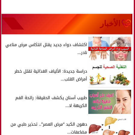
الأخبار
اكتشاف دواء جديد يقلل انتكاس مرض مناعي
نادر...
دراسة جديدة: الألياف الغذائية تقلل خطر
أمراض القلب...
طبيب أسنان يكشف الحقيقة: رائحة الفم
الكريهة لا...
دهون الكبد “مرض العصر”.. تحذير طبي من
مضاعفات...