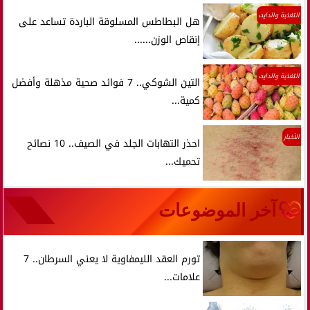
التغذية والدايت
هل البطاطس المسلوقة الباردة تساعد على
إنقاص الوزن......
التغذية والدايت
التين الشوكي.. 7 فوائد صحية مذهلة وأفضل
كمية...
الأخبار
احذر التهابات الجلد في الصيف.. 10 نصائح
تحميك...
آخر الموضوعات
تورم العقد الليمفاوية لا يعني السرطان.. 7
علامات...