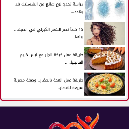
دراسة تحذر: نوع شائع من البلاستيك قد
يهدد...
15 خطأ تضر الشعر الكيرلي في الصيف..
بينها...
طريقة عمل كيكة الجزر مع آيس كريم
الفانيليا.....
طريقة عمل العجة بالخضار.. وصفة مصرية
سريعة للفطار...