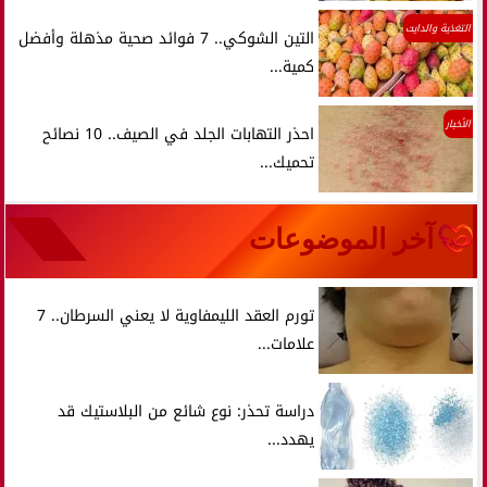
التغذية والدايت
التين الشوكي.. 7 فوائد صحية مذهلة وأفضل
كمية...
الأخبار
احذر التهابات الجلد في الصيف.. 10 نصائح
تحميك...
آخر الموضوعات
تورم العقد الليمفاوية لا يعني السرطان.. 7
علامات...
دراسة تحذر: نوع شائع من البلاستيك قد
يهدد...