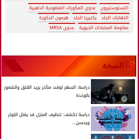
التستوستيرون
عدوى المكورات العنقودية الذهبية
التهابات الجلد
بكتيريا الجلد
هرمون الذكورة
مقاومة المضادات الحيوية
عدوى MRSA
الصحة
دراسة: السهر لوقت متأخر يزيد القلق والشعور
بالوحدة
دراسة تكشف: تنظيف المنزل قد يقلل التوتر
ويحسن...