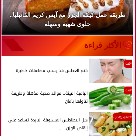
طريقة عمل كيكة الجزر مع آيس كريم الفانيليا..
حلوى شهية وسهلة
الأكثر قراءة
الأخبار
كتم العطس قد يسبب مضاعفات خطيرة
الأخبار
البامية النيئة.. فوائد صحية مذهلة وطريقة
تناولها بأمان
التغذية والدايت
هل البطاطس المسلوقة الباردة تساعد على
إنقاص الوزن......