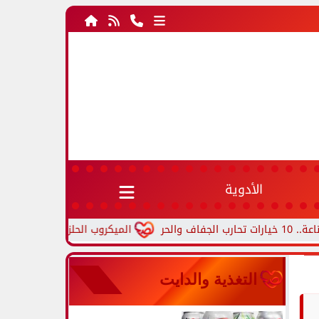
الأدوية
الميكروب الحلزوني.. أعراض جرثومة المعدة
التغذية والدايت