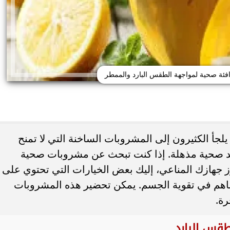
ئة صحية لمواجهة الطقس البارد والممطر
لجأ الكثيرون إلى المشروبات الساخنة التي لا تمنح
 حب الشباب وسرطان
ائد صحية مذهلة. إذا كنت تبحث عن مشروبات صحية
 أورام يوضح العلامات
هل يعالج الليمون والملح حب الشباب... أ
تحذيرية
يحذرون من وصفة منزلية قد...
جهازك المناعي، إليك بعض الخيارات التي تحتوي على
اهم في تقوية الجسم. يمكن تحضير هذه المشروبات
ة.
قس البارد