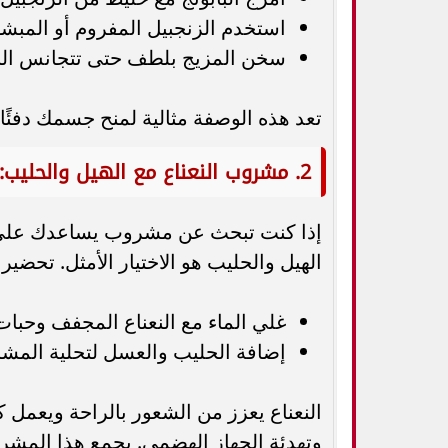
استخدم الزنجبيل المفروم أو المبش
سخن المزيج بلطف حتى تتجانس النك
تعد هذه الوصفة مثالية لمنح جسمك دفئًا،
2. مشروب النعناع مع الهيل والحليب: أفضل مشروب للاسترخاء في المساء
إذا كنت تبحث عن مشروب يساعدك على ال
الهيل والحليب هو الاختيار الأمثل. تحض
غلي الماء مع النعناع المجفف وحبات 
إضافة الحليب والعسل لتحلية المشرو
النعناع يعزز من الشعور بالراحة ويعمل ك
وتهدئة الجهاز الهضمي. يجمع هذا المشروب