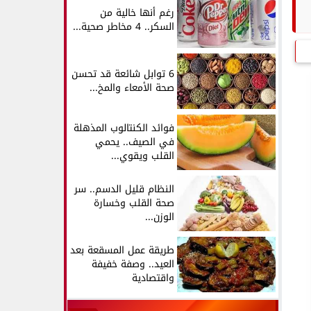
رغم أنها خالية من
السكر.. 4 مخاطر صحية...
6 توابل شائعة قد تحسن
صحة الأمعاء والمخ...
فوائد الكنتالوب المذهلة
في الصيف.. يحمي
القلب ويقوي...
النظام قليل الدسم.. سر
صحة القلب وخسارة
الوزن...
طريقة عمل المسقعة بعد
العيد.. وصفة خفيفة
واقتصادية