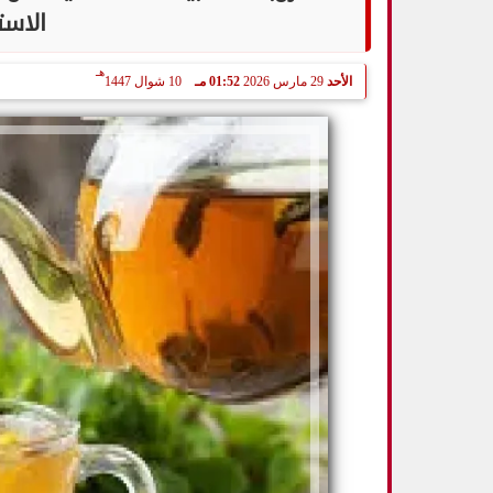
الاست
هـ
الأحد
29 مارس 2026
01:52 مـ
10 شوال 1447