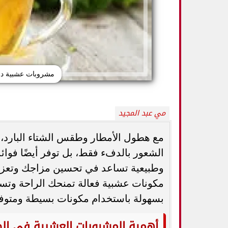
مشروبات عشبية داف
مي عبد المجيد
مع هطول الأمطار وطقس الشتاء البارد، ي
كيف تميزين بين
الشعور بالدفء فقط، بل توفر أيضًا فو
أفضل أطعمة صيفية لترطيب الجسم وتقوية
الثدي... استشاري
المناعة.. 10 خيارات تحارب الجفاف والحر
ال
وطبيعية تساعد في تحسين مزاجك وتعزز 
مكونات عشبية فعالة تمنحك الراحة وتس
بسهولة باستخدام مكونات بسيطة ومتوفر
أهمية المشروبات العشبية في الط