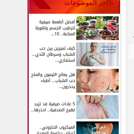
آخر الموضوعات
أفضل أطعمة صيفية
لترطيب الجسم وتقوية
المناعة.. 10...
كيف تميزين بين حب
الشباب وسرطان الثدي...
استشاري...
هل يعالج الليمون والملح
حب الشباب... أطباء
يحذرون...
5 عادات صيفية قد تزيد
تهيج الصدفية.. احذرها...
الميكروب الحلزوني..
أعراض جرثومة المعدة