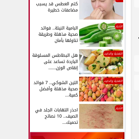
كتم العطس قد يسبب
مضاعفات خطيرة
الأخبار
البامية النيئة.. فوائد
صحية مذهلة وطريقة
تناولها بأمان
التغذية والدايت
هل البطاطس المسلوقة
الباردة تساعد على
إنقاص الوزن......
التغذية والدايت
التين الشوكي.. 7 فوائد
صحية مذهلة وأفضل
كمية...
الأخبار
احذر التهابات الجلد في
الصيف.. 10 نصائح
تحميك...