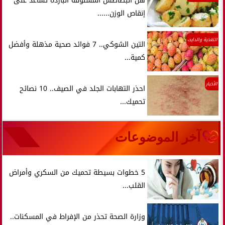
هل البطاطس المسلوقة الباردة تساعد على
إنقاص الوزن......
التغذية والدايت
التين الشوكي.. 7 فوائد صحية مذهلة وأفضل
كمية...
الأخبار
احذر التهابات الجلد في الصيف.. 10 نصائح
تحميك...
آخر الموضوعات
5 خطوات بسيطة تحميك من السكري وأمراض
القلب...
وزارة الصحة تحذر من الإفراط في المسكنات..