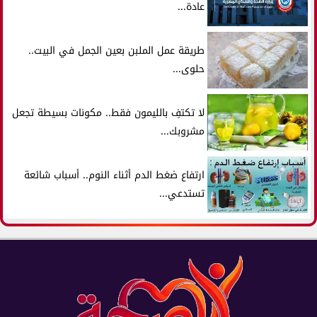
عادة...
طريقة عمل الملبن بعين الجمل في البيت..
حلوى...
لا تكتفِ بالليمون فقط.. مكونات بسيطة تجعل
مشروبك...
ارتفاع ضغط الدم أثناء النوم.. أسباب شائعة
تستدعي...