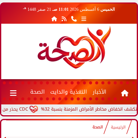
هـ
الخميس
6 أغسطس 2026
11:01 صـ
21 صفر 1448
الأخبار
التغذية والدايت
الصحة
خفاض مخاطر الأمراض المزمنة بنسبة 32%
CDC يحذر من ارتفاع حالات حمى الأرانب.. مرض نادر ينتقل من الحيوانات...
الرئيسية
الصحة