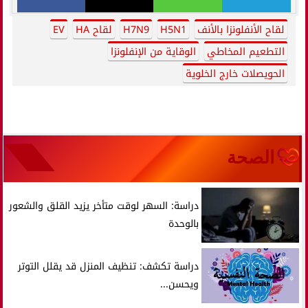
لقاح الأنفلونزا بالأنف
H5N1
H7N9
لقاح HA
EV
التطعيم المخاطي
الوقاية من الإنفلونزا
الحويصلات خارج الخلوية
الصحة
دراسة: السهر لوقت متأخر يزيد القلق والشعور
بالوحدة
دراسة تكشف: تنظيف المنزل قد يقلل التوتر
ويحسن...