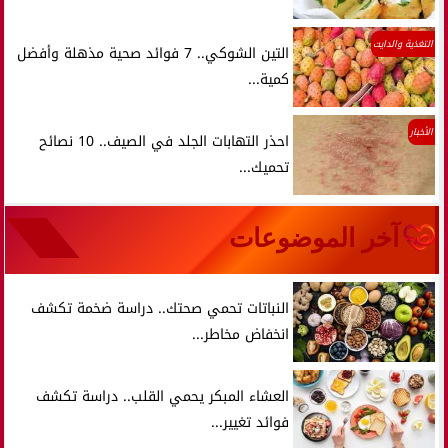
التغذية والدايت
التين الشوكي.. 7 فوائد صحية مذهلة وأفضل
كمية...
الأخبار
احذر التهابات الجلد في الصيف.. 10 نصائح
تحميك...
آخر الموضوعات
النباتات تحمي صحتك.. دراسة ضخمة تكشف
انخفاض مخاطر...
العشاء المبكر يحمي القلب.. دراسة تكشف
فوائد تغيير...