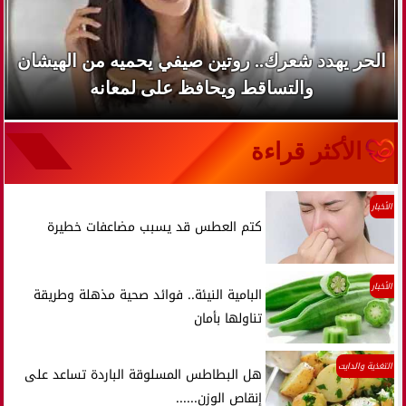
الحر يهدد شعرك.. روتين صيفي يحميه من الهيشان
والتساقط ويحافظ على لمعانه
الأكثر قراءة
الأخبار
كتم العطس قد يسبب مضاعفات خطيرة
الأخبار
البامية النيئة.. فوائد صحية مذهلة وطريقة
تناولها بأمان
التغذية والدايت
هل البطاطس المسلوقة الباردة تساعد على
إنقاص الوزن......