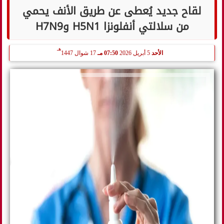
لقاح جديد يُعطى عن طريق الأنف يحمي
من سلالتي أنفلونزا H5N1 وH7N9
هـ
الأحد
5 أبريل 2026
07:50 مـ
17 شوال 1447