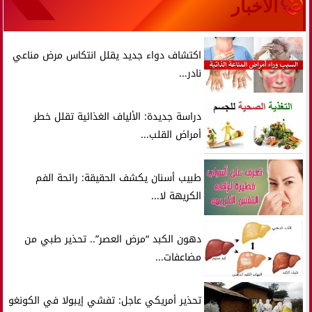
الأخبار
اكتشاف دواء جديد يقلل انتكاس مرض مناعي
نادر...
دراسة جديدة: الألياف الغذائية تقلل خطر
أمراض القلب...
طبيب أسنان يكشف الحقيقة: رائحة الفم
الكريهة لا...
دهون الكبد “مرض العصر”.. تحذير طبي من
مضاعفات...
تحذير أمريكي عاجل: تفشي إيبولا في الكونغو