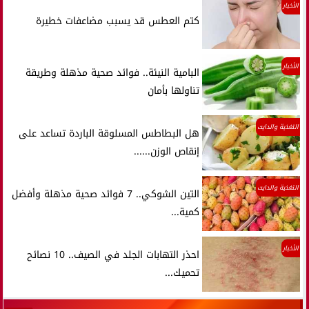
الأخبار
كتم العطس قد يسبب مضاعفات خطيرة
الأخبار
البامية النيئة.. فوائد صحية مذهلة وطريقة
تناولها بأمان
التغذية والدايت
هل البطاطس المسلوقة الباردة تساعد على
إنقاص الوزن......
التغذية والدايت
التين الشوكي.. 7 فوائد صحية مذهلة وأفضل
كمية...
الأخبار
احذر التهابات الجلد في الصيف.. 10 نصائح
تحميك...