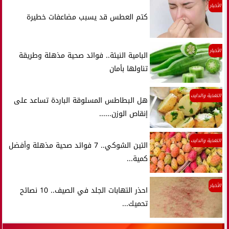
الأخبار
كتم العطس قد يسبب مضاعفات خطيرة
الأخبار
البامية النيئة.. فوائد صحية مذهلة وطريقة
تناولها بأمان
التغذية والدايت
هل البطاطس المسلوقة الباردة تساعد على
إنقاص الوزن......
التغذية والدايت
التين الشوكي.. 7 فوائد صحية مذهلة وأفضل
كمية...
الأخبار
احذر التهابات الجلد في الصيف.. 10 نصائح
تحميك...