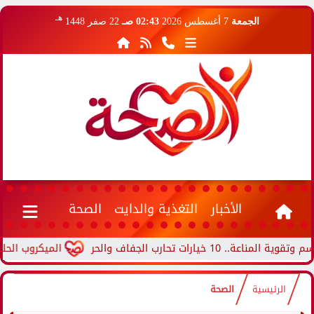
هـ
الجمعة
7 أغسطس 2026
02:43 صـ
22 صفر 1448
الأخبار
التغذية والدايت
الصحة
ات تحارب الجفاف والحر
الميكروب الحلزوني..
الرئيسية
الصحة