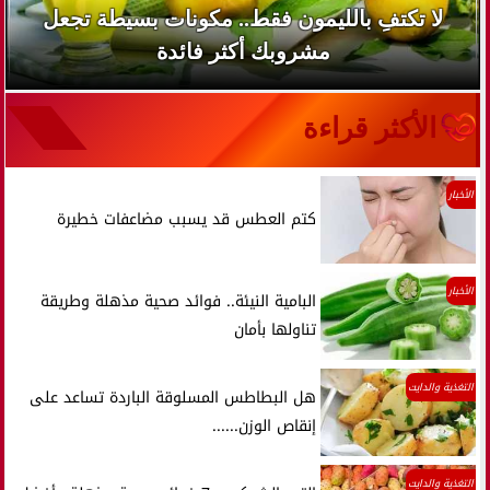
لا تكتفِ بالليمون فقط.. مكونات بسيطة تجعل
مشروبك أكثر فائدة
الأكثر قراءة
الأخبار
كتم العطس قد يسبب مضاعفات خطيرة
الأخبار
البامية النيئة.. فوائد صحية مذهلة وطريقة
تناولها بأمان
التغذية والدايت
هل البطاطس المسلوقة الباردة تساعد على
إنقاص الوزن......
التغذية والدايت