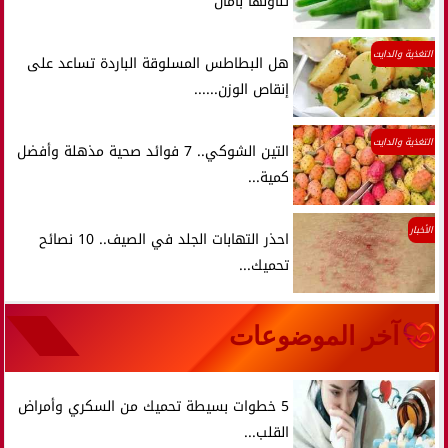
تناولها بأمان
التغذية والدايت
هل البطاطس المسلوقة الباردة تساعد على
إنقاص الوزن......
التغذية والدايت
التين الشوكي.. 7 فوائد صحية مذهلة وأفضل
كمية...
الأخبار
احذر التهابات الجلد في الصيف.. 10 نصائح
تحميك...
آخر الموضوعات
5 خطوات بسيطة تحميك من السكري وأمراض
القلب...