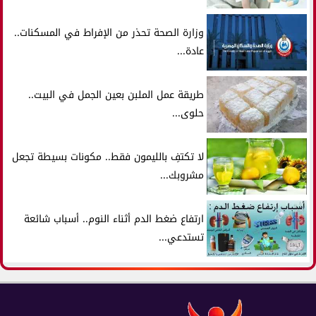
وزارة الصحة تحذر من الإفراط في المسكنات..
عادة...
طريقة عمل الملبن بعين الجمل في البيت..
حلوى...
لا تكتفِ بالليمون فقط.. مكونات بسيطة تجعل
مشروبك...
ارتفاع ضغط الدم أثناء النوم.. أسباب شائعة
تستدعي...