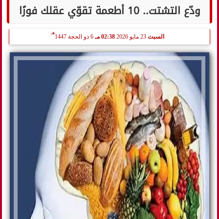
ودّع التشتت.. 10 أطعمة تقوّي عقلك فورًا
هـ
السبت
23 مايو 2026
02:38 مـ
6 ذو الحجة 1447