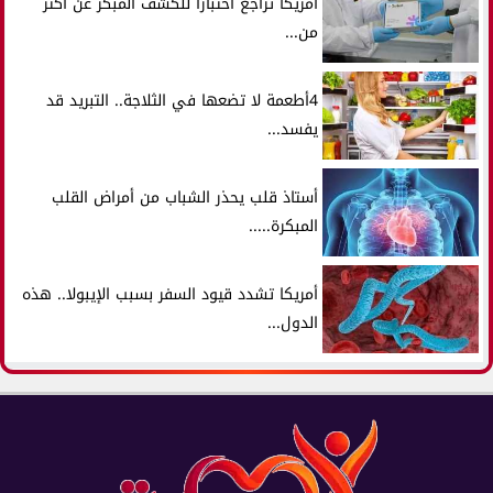
أمريكا تراجع اختبارًا للكشف المبكر عن أكثر
من...
4أطعمة لا تضعها في الثلاجة.. التبريد قد
يفسد...
أستاذ قلب يحذر الشباب من أمراض القلب
المبكرة.....
أمريكا تشدد قيود السفر بسبب الإيبولا.. هذه
الدول...