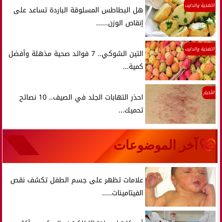
التغذية والدايت
هل البطاطس المسلوقة الباردة تساعد على
إنقاص الوزن......
التغذية والدايت
التين الشوكي.. 7 فوائد صحية مذهلة وأفضل
كمية...
الأخبار
احذر التهابات الجلد في الصيف.. 10 نصائح
تحميك...
آخر الموضوعات
علامات تظهر على جسم الطفل تكشف نقص
الفيتامينات.....