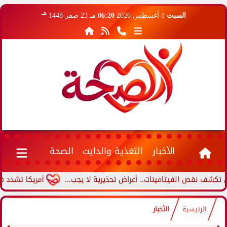
هـ
السبت
8 أغسطس 2026
06:20 مـ
23 صفر 1448
الأخبار
التغذية والدايت
الصحة
الفيتامينات.. أعراض تحذيرية لا يجب...
أمريكا تشدد قيود السفر
الرئيسية
الأخبار