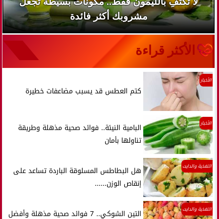
لا تكتفِ بالليمون فقط.. مكونات بسيطة تجعل
مشروبك أكثر فائدة
الأكثر قراءة
الأخبار
كتم العطس قد يسبب مضاعفات خطيرة
الأخبار
البامية النيئة.. فوائد صحية مذهلة وطريقة
تناولها بأمان
التغذية والدايت
هل البطاطس المسلوقة الباردة تساعد على
إنقاص الوزن......
التغذية والدايت
التين الشوكي.. 7 فوائد صحية مذهلة وأفضل