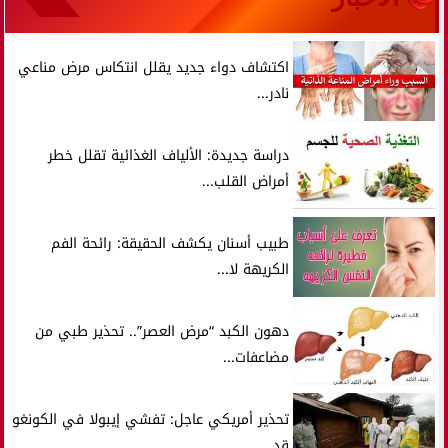
اكتشاف دواء جديد يقلل انتكاس مرض مناعي
نادر...
دراسة جديدة: الألياف الغذائية تقلل خطر
أمراض القلب...
طبيب أسنان يكشف الحقيقة: رائحة الفم
الكريهة لا...
دهون الكبد “مرض العصر”.. تحذير طبي من
مضاعفات...
تحذير أمريكي عاجل: تفشي إيبولا في الكونغو
قد...