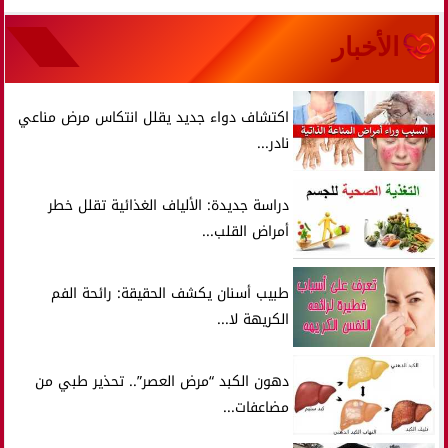
الأخبار
اكتشاف دواء جديد يقلل انتكاس مرض مناعي
نادر...
دراسة جديدة: الألياف الغذائية تقلل خطر
أمراض القلب...
طبيب أسنان يكشف الحقيقة: رائحة الفم
الكريهة لا...
دهون الكبد “مرض العصر”.. تحذير طبي من
مضاعفات...