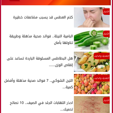
الأخبار
كتم العطس قد يسبب مضاعفات خطيرة
الأخبار
البامية النيئة.. فوائد صحية مذهلة وطريقة
تناولها بأمان
التغذية والدايت
هل البطاطس المسلوقة الباردة تساعد على
إنقاص الوزن......
التغذية والدايت
التين الشوكي.. 7 فوائد صحية مذهلة وأفضل
كمية...
الأخبار
احذر التهابات الجلد في الصيف.. 10 نصائح
تحميك...