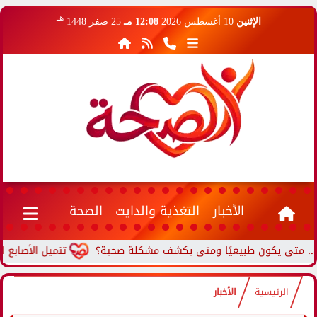
هـ
الإثنين
10 أغسطس 2026
12:08 مـ
25 صفر 1448
الأخبار
التغذية والدايت
الصحة
 يكون طبيعيًا ومتى يكشف مشكلة صحية؟
تنميل الأصابع المستمر.
الرئيسية
الأخبار