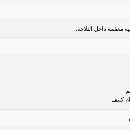
ة معقمة داخل الثلاجة.
م
م كثيف