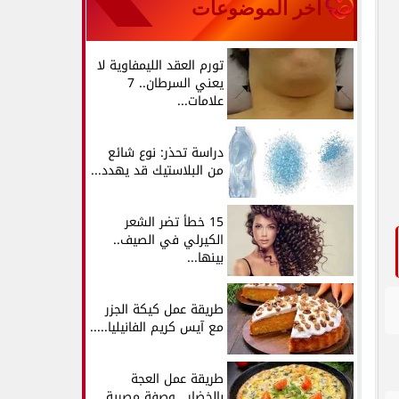
آخر الموضوعات
تورم العقد الليمفاوية لا
يعني السرطان.. 7
علامات...
دراسة تحذر: نوع شائع
من البلاستيك قد يهدد...
15 خطأ تضر الشعر
الكيرلي في الصيف..
بينها...
طريقة عمل كيكة الجزر
مع آيس كريم الفانيليا.....
طريقة عمل العجة
بالخضار.. وصفة مصرية