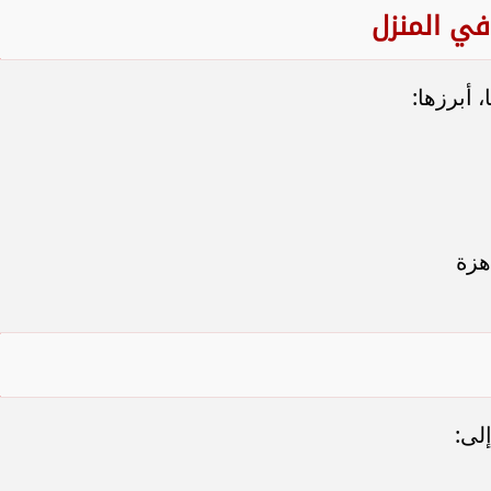
في المنزل
 أبرزها:
هزة
لى: