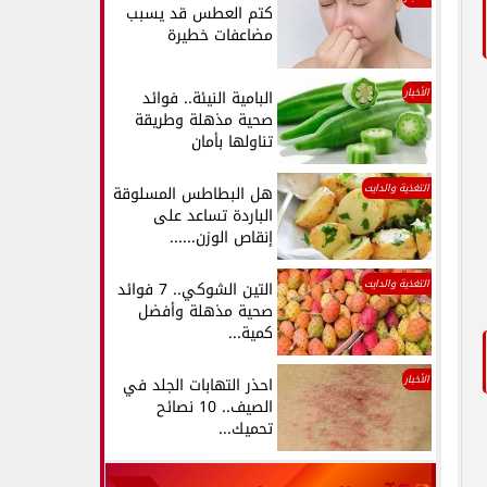
كتم العطس قد يسبب
مضاعفات خطيرة
الأخبار
البامية النيئة.. فوائد
صحية مذهلة وطريقة
تناولها بأمان
التغذية والدايت
هل البطاطس المسلوقة
الباردة تساعد على
إنقاص الوزن......
التغذية والدايت
التين الشوكي.. 7 فوائد
صحية مذهلة وأفضل
كمية...
الأخبار
احذر التهابات الجلد في
الصيف.. 10 نصائح
تحميك...