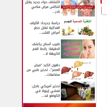
اكتشاف دواء جديد يقلل
انتكاس مرض مناعي
نادر...
دراسة جديدة: الألياف
الغذائية تقلل خطر
أمراض القلب...
طبيب أسنان يكشف
الحقيقة: رائحة الفم
الكريهة لا...
دهون الكبد “مرض
العصر”.. تحذير طبي من
مضاعفات...
تحذير أمريكي عاجل:
تفشي إيبولا في
الكونغو قد...