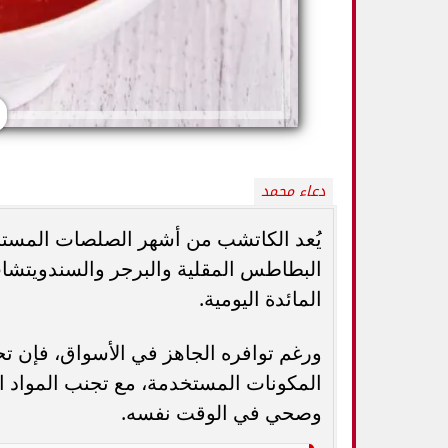
دعاء محمد
يُعد الكاتشب من أشهر الصلصات المستخد
البطاطس المقلية والبرجر والسندويتشات 
المائدة اليومية.
تورم العقد الليمفاوية لا يعني السرطان.. 7
دراسة تحذر: نوع شا
علامات تستدعي زيارة الطبيب
صح
ورغم توافره الجاهز في الأسواق، فإن تحض
المكونات المستخدمة، مع تجنب المواد ا
وصحي في الوقت نفسه.