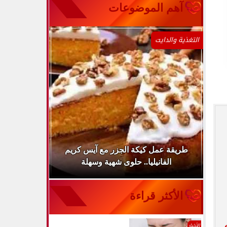
آهم الموضوعات
التغذية والدايت
ينها
طريقة عمل كيكة الجزر مع آيس كريم
طريقة عمل 
الفانيليا.. حلوى شهية وسهلة
سر
الأكثر قراءة
الأخبار