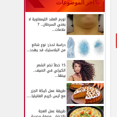
آخر الموضوعات
تورم العقد الليمفاوية لا
يعني السرطان.. 7
علامات...
دراسة تحذر: نوع شائع
من البلاستيك قد يهدد...
15 خطأ تضر الشعر
الكيرلي في الصيف..
بينها...
طريقة عمل كيكة الجزر
مع آيس كريم الفانيليا.....
طريقة عمل العجة
بالخضار.. وصفة مصرية