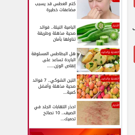
كتم العطس قد يسبب
مضاعفات خطيرة
الأخبار
البامية النيئة.. فوائد
صحية مذهلة وطريقة
تناولها بأمان
التغذية والدايت
هل البطاطس المسلوقة
الباردة تساعد على
إنقاص الوزن......
التغذية والدايت
التين الشوكي.. 7 فوائد
صحية مذهلة وأفضل
كمية...
الأخبار
احذر التهابات الجلد في
الصيف.. 10 نصائح
تحميك...