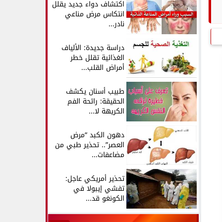
اكتشاف دواء جديد يقلل
انتكاس مرض مناعي
نادر...
دراسة جديدة: الألياف
الغذائية تقلل خطر
أمراض القلب...
طبيب أسنان يكشف
الحقيقة: رائحة الفم
الكريهة لا...
دهون الكبد “مرض
العصر”.. تحذير طبي من
مضاعفات...
تحذير أمريكي عاجل:
تفشي إيبولا في
الكونغو قد...