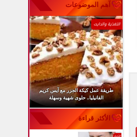
آهم الموضوعات
التغذية والدايت
ينها
طريقة عمل كيكة الجزر مع آيس كريم
طريقة عمل 
الفانيليا.. حلوى شهية وسهلة
سر
الأكثر قراءة
الأخبار