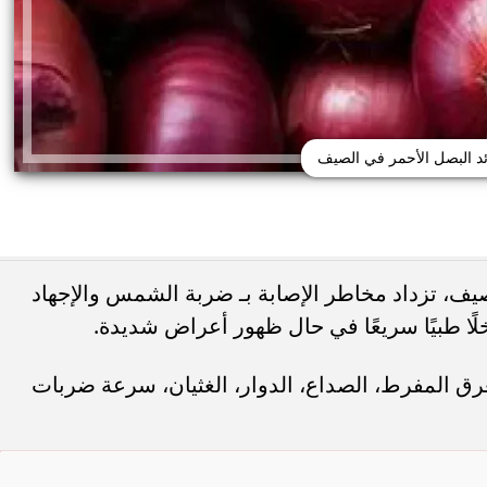
ئد البصل الأحمر في الصيف
يف، تزداد مخاطر الإصابة بـ ضربة الشمس والإجهاد
ًا طبيًا سريعًا في حال ظهور أعراض شديدة.
ئع من البلاستيك قد يهدد
15 خطأ تضر الشعر الكيرلي في الصيف.. ب
ة الكبد
غسل الشعر يوميًا
 المفرط، الصداع، الدوار، الغثيان، سرعة ضربات