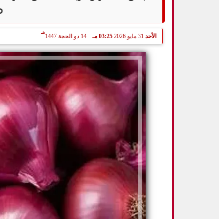
م
هـ
الأحد
31 مايو 2026
03:25 مـ
14 ذو الحجة 1447