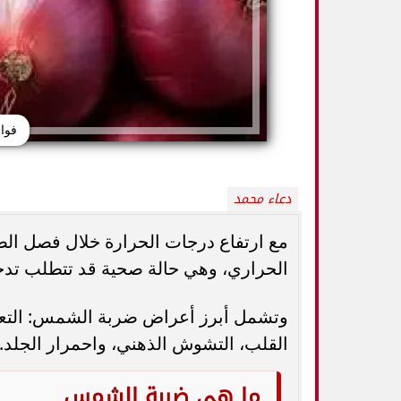
فوا
دعاء محمد
مع ارتفاع درجات الحرارة خلال فصل الص
الحراري، وهي حالة صحية قد تتطلب تدخل
تورم العقد الليمفاوية لا يعني السرطان.. 7
دراسة تحذر: نوع شا
علامات تستدعي زيارة الطبيب
صح
وتشمل أبرز أعراض ضربة الشمس: التعرق
القلب، التشوش الذهني، واحمرار الجلد.
ما هي ضربة الشمس