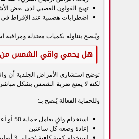
تهيج القولون العصبي لدى بعض ال
اضطرابات هضمية عند الإفراط في ت
ويُنصح بتناوله بكميات معتدلة ومراقبة ا
هل يحمي واقي الشمس من 
توضح استشاري الأمراض الجلدية أن وا
لكنه لا يمنع ضربة الشمس بشكل مباشر.
وللحماية الفعالة يُنصح بـ:
استخدام واقٍ بعامل حماية 50 أو أعلى
إعادة وضعه كل ساعتين
استخدام كمية كافية (حوالي 3 أصابع للوجه والجسم المكشوف)