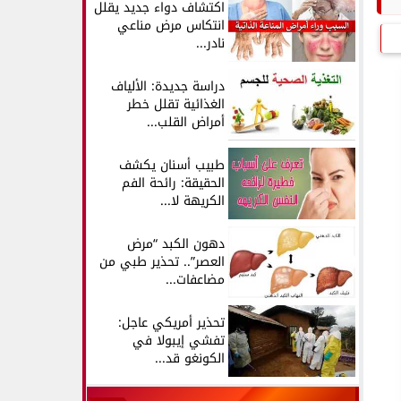
اكتشاف دواء جديد يقلل
انتكاس مرض مناعي
نادر...
دراسة جديدة: الألياف
الغذائية تقلل خطر
أمراض القلب...
طبيب أسنان يكشف
الحقيقة: رائحة الفم
الكريهة لا...
دهون الكبد “مرض
العصر”.. تحذير طبي من
مضاعفات...
تحذير أمريكي عاجل:
تفشي إيبولا في
الكونغو قد...