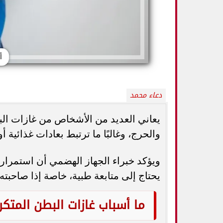
أ
دعاء محمد
يعاني العديد من الأشخاص من غازات البط
والحرج، وغالبًا ما ترتبط بعادات غذائي
5 خطوات بسيطة تحميك من السكري
وزارة الصحة ت
ويؤكد خبراء الجهاز الهضمي أن استمرار
وأمراض القلب وارتفاع ضغط الدم
المسكنات.. عادة 
يحتاج إلى متابعة طبية، خاصة إذا صاحبت
ما أسباب غازات البطن المتكر