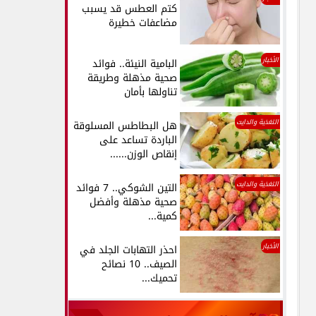
كتم العطس قد يسبب
مضاعفات خطيرة
الأخبار
البامية النيئة.. فوائد
صحية مذهلة وطريقة
تناولها بأمان
التغذية والدايت
هل البطاطس المسلوقة
الباردة تساعد على
إنقاص الوزن......
التغذية والدايت
التين الشوكي.. 7 فوائد
صحية مذهلة وأفضل
كمية...
الأخبار
احذر التهابات الجلد في
الصيف.. 10 نصائح
تحميك...