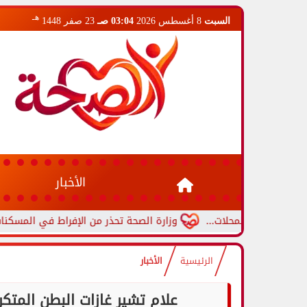
هـ
السبت
8 أغسطس 2026
03:04 صـ
23 صفر 1448
الأخبار
م المحلات...
وزارة الصحة تحذر من الإفراط في المسكنات.. عادة شا
الرئيسية
الأخبار
علام تشير غازات البطن المتكررة؟.. 3 أسباب صحية محتملة لا 