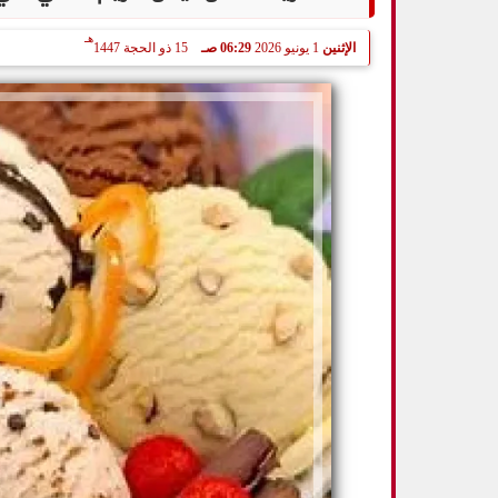
هـ
الإثنين
1 يونيو 2026
06:29 صـ
15 ذو الحجة 1447