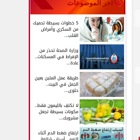
آخر الموضوعات
5 خطوات بسيطة تحميك
من السكري وأمراض
القلب...
وزارة الصحة تحذر من
الإفراط في المسكنات..
عادة...
طريقة عمل الملبن بعين
الجمل في البيت..
حلوى...
لا تكتفِ بالليمون فقط..
مكونات بسيطة تجعل
مشروبك...
ارتفاع ضغط الدم أثناء
النوم.. أسباب شائعة