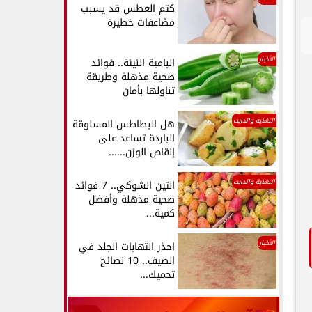
كتم العطس قد يسبب
مضاعفات خطيرة
الأخبار
البامية النيئة.. فوائد
صحية مذهلة وطريقة
تناولها بأمان
التغذية والدايت
هل البطاطس المسلوقة
الباردة تساعد على
إنقاص الوزن......
التغذية والدايت
التين الشوكي.. 7 فوائد
صحية مذهلة وأفضل
كمية...
الأخبار
احذر التهابات الجلد في
الصيف.. 10 نصائح
تحميك...