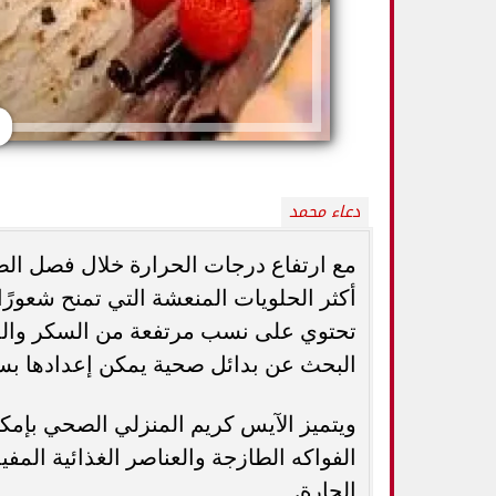
دعاء محمد
مع ارتفاع درجات الحرارة خلال فصل الصي
أكثر الحلويات المنعشة التي تمنح شعورًا ب
تحتوي على نسب مرتفعة من السكر والدهو
5 خطوات بسيطة تحميك من السكري
وزارة الصحة ت
وأمراض القلب وارتفاع ضغط الدم
المسكنات.. عادة 
البحث عن بدائل صحية يمكن إعدادها بس
ويتميز الآيس كريم المنزلي الصحي بإمكا
الفواكه الطازجة والعناصر الغذائية المفيد
الحارة.