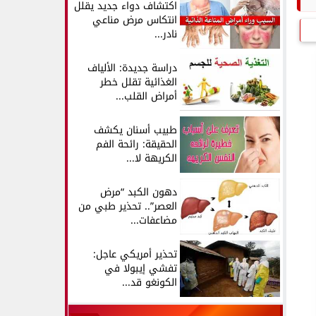
اكتشاف دواء جديد يقلل
انتكاس مرض مناعي
نادر...
دراسة جديدة: الألياف
الغذائية تقلل خطر
أمراض القلب...
طبيب أسنان يكشف
الحقيقة: رائحة الفم
الكريهة لا...
دهون الكبد “مرض
العصر”.. تحذير طبي من
مضاعفات...
تحذير أمريكي عاجل:
تفشي إيبولا في
الكونغو قد...