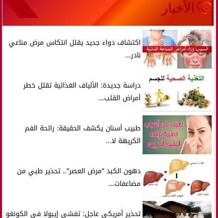
الأخبار
اكتشاف دواء جديد يقلل انتكاس مرض مناعي
نادر...
دراسة جديدة: الألياف الغذائية تقلل خطر
أمراض القلب...
طبيب أسنان يكشف الحقيقة: رائحة الفم
الكريهة لا...
دهون الكبد “مرض العصر”.. تحذير طبي من
مضاعفات...
تحذير أمريكي عاجل: تفشي إيبولا في الكونغو