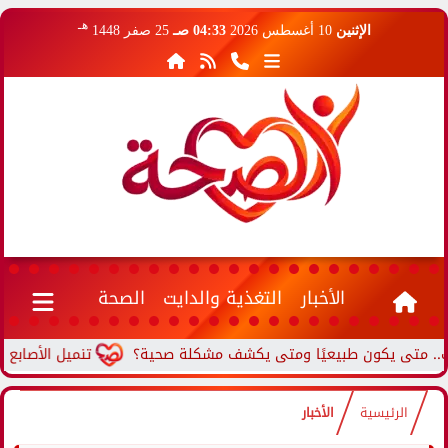
هـ
الإثنين
10 أغسطس 2026
04:33 صـ
25 صفر 1448
الأخبار
التغذية والدايت
الصحة
متى يكون طبيعيًا ومتى يكشف مشكلة صحية؟
تنميل الأصابع المس
الرئيسية
الأخبار