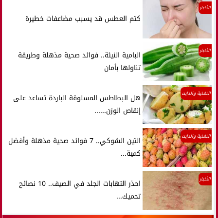
الأخبار
كتم العطس قد يسبب مضاعفات خطيرة
الأخبار
البامية النيئة.. فوائد صحية مذهلة وطريقة
تناولها بأمان
التغذية والدايت
هل البطاطس المسلوقة الباردة تساعد على
إنقاص الوزن......
التغذية والدايت
التين الشوكي.. 7 فوائد صحية مذهلة وأفضل
كمية...
الأخبار
احذر التهابات الجلد في الصيف.. 10 نصائح
تحميك...