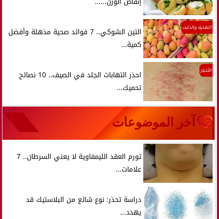
إنقاص الوزن......
التغذية والدايت
التين الشوكي.. 7 فوائد صحية مذهلة وأفضل
كمية...
الأخبار
احذر التهابات الجلد في الصيف.. 10 نصائح
تحميك...
آخر الموضوعات
تورم العقد الليمفاوية لا يعني السرطان.. 7
علامات...
دراسة تحذر: نوع شائع من البلاستيك قد
يهدد...