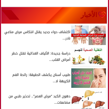
الأخبار
اكتشاف دواء جديد يقلل انتكاس مرض مناعي
نادر...
دراسة جديدة: الألياف الغذائية تقلل خطر
أمراض القلب...
طبيب أسنان يكشف الحقيقة: رائحة الفم
الكريهة لا...
دهون الكبد “مرض العصر”.. تحذير طبي من
مضاعفات...