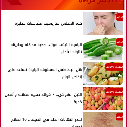
الأخبار
كتم العطس قد يسبب مضاعفات خطيرة
الأخبار
البامية النيئة.. فوائد صحية مذهلة وطريقة
تناولها بأمان
التغذية والدايت
هل البطاطس المسلوقة الباردة تساعد على
إنقاص الوزن......
التغذية والدايت
التين الشوكي.. 7 فوائد صحية مذهلة وأفضل
كمية...
الأخبار
احذر التهابات الجلد في الصيف.. 10 نصائح
تحميك...