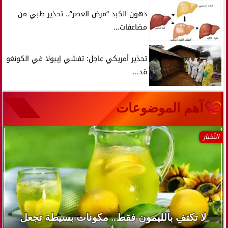
دهون الكبد “مرض العصر”.. تحذير طبي من
مضاعفات...
تحذير أمريكي عاجل: تفشي إيبولا في الكونغو
قد...
آهم الموضوعات
الأخبار
لا تكتفِ بالليمون فقط.. مكونات بسيطة تجعل