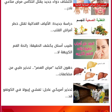
اكتشاف دواء جديد يقلل انتكاس مرض مناعي
نادر...
دراسة جديدة: الألياف الغذائية تقلل خطر
أمراض القلب...
طبيب أسنان يكشف الحقيقة: رائحة الفم
الكريهة لا...
دهون الكبد “مرض العصر”.. تحذير طبي من
مضاعفات...
تحذير أمريكي عاجل: تفشي إيبولا في الكونغو
قد...