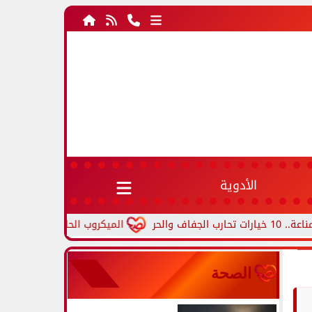
الأدوية
الميكروب الحلزوني.. أعراض جرثومة الم
الصحة