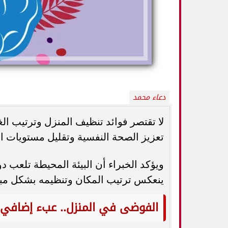
دعاء محمد
لا تقتصر فوائد تنظيف المنزل وترتيب ال
تعزيز الصحة النفسية وتقليل مستويات ا
كيف تميزين بين
أفضل أطعمة صيفية لترطيب الجسم وتقوية
الثدي... استشاري
ويؤكد الخبراء أن البيئة المحيطة تلعب دو
المناعة.. 10 خيارات تحارب الجفاف والحر
ال
ينعكس ترتيب المكان وتنظيمه بشكل مباش
الفوضى في المنزل.. عبء إضافي 