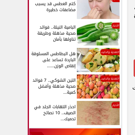
كتم العطس قد يسبب
مضاعفات خطيرة
الأخبار
البامية النيئة.. فوائد
صحية مذهلة وطريقة
تناولها بأمان
التغذية والدايت
هل البطاطس المسلوقة
الباردة تساعد على
إنقاص الوزن......
التغذية والدايت
التين الشوكي.. 7 فوائد
صحية مذهلة وأفضل
كمية...
الأخبار
احذر التهابات الجلد في
الصيف.. 10 نصائح
تحميك...