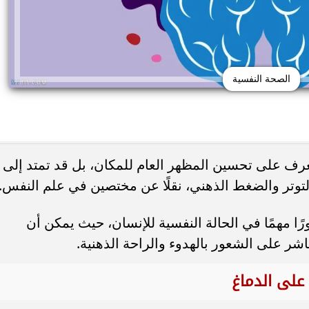
الصحة النفسية
غرف على تحسين المظهر العام للمكان، بل قد تمتد إلى
لتوتر والضغط الذهني، نقلًا عن مختصين في علم النفس.
 حب الشباب وسرطان
 أورام يوضح العلامات
هل يعالج الليمون والملح حب الشباب... أ
رًا مهمًا في الحالة النفسية للإنسان، حيث يمكن أن
تحذيرية
يحذرون من وصفة منزلية قد...
ر على الشعور بالهدوء والراحة الذهنية.
على الدماغ