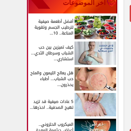
آخر الموضوعات
أفضل أطعمة صيفية
لترطيب الجسم وتقوية
المناعة.. 10...
كيف تميزين بين حب
الشباب وسرطان الثدي...
استشاري...
هل يعالج الليمون والملح
حب الشباب... أطباء
يحذرون...
5 عادات صيفية قد تزيد
تهيج الصدفية.. احذرها...
الميكروب الحلزوني..
أعراض جرثومة المعدة