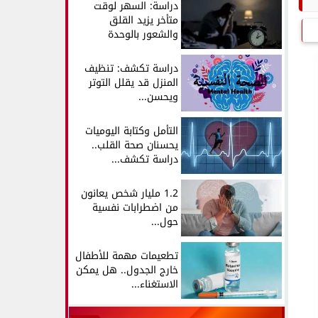
دراسة: السهر لوقت
متأخر يزيد القلق
والشعور بالوحدة
دراسة تكشف: تنظيف
المنزل قد يقلل التوتر
ويحسن...
التأمل وكتابة اليوميات
يحسنان صحة القلب..
دراسة تكشف...
1.2 مليار شخص يعانون
من اضطرابات نفسية
حول...
تطعيمات مهمة للأطفال
خارج الجدول.. هل يمكن
الاستغناء...