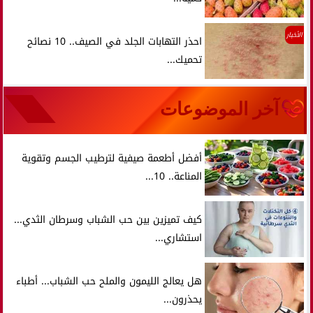
الأخبار
احذر التهابات الجلد في الصيف.. 10 نصائح
تحميك...
آخر الموضوعات
أفضل أطعمة صيفية لترطيب الجسم وتقوية
المناعة.. 10...
كيف تميزين بين حب الشباب وسرطان الثدي...
استشاري...
هل يعالج الليمون والملح حب الشباب... أطباء
يحذرون...