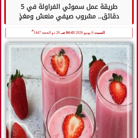
طريقة عمل سموثي الفراولة في 5
دقائق.. مشروب صيفي منعش ومغذٍ
هـ
السبت
6 يونيو 2026
04:43 صـ
20 ذو الحجة 1447