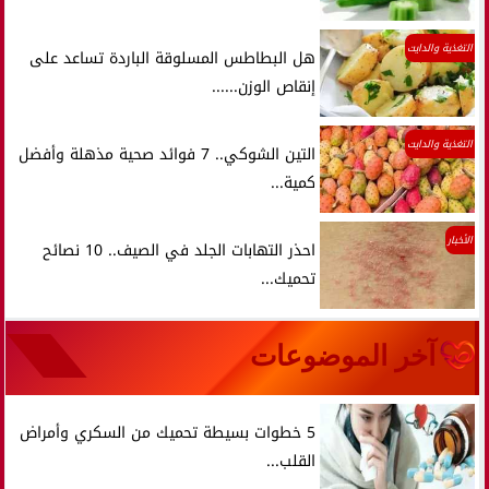
التغذية والدايت
هل البطاطس المسلوقة الباردة تساعد على
إنقاص الوزن......
التغذية والدايت
التين الشوكي.. 7 فوائد صحية مذهلة وأفضل
كمية...
الأخبار
احذر التهابات الجلد في الصيف.. 10 نصائح
تحميك...
آخر الموضوعات
5 خطوات بسيطة تحميك من السكري وأمراض
القلب...