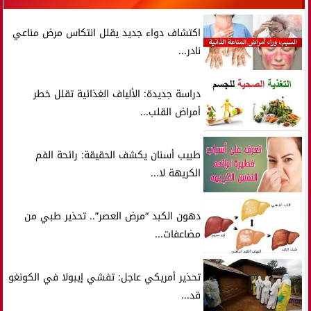
اكتشاف دواء جديد يقلل انتكاس مرض مناعي
نادر...
دراسة جديدة: الألياف الغذائية تقلل خطر
أمراض القلب...
طبيب أسنان يكشف الحقيقة: رائحة الفم
الكريهة لا...
دهون الكبد “مرض العصر”.. تحذير طبي من
مضاعفات...
تحذير أمريكي عاجل: تفشي إيبولا في الكونغو
قد...